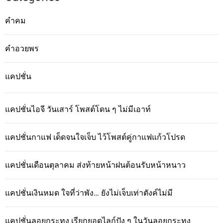
คำคม
คำอวยพร
แคปชั่น
แคปชั่นไอจี วันเสาร์ โพสต์โดน ๆ ไม่มีเอาท์
แคปชั่นกาแฟ เด็ดจนใจเจ็บ ไว้โพสต์คู่กาแฟแก้วโปรด
แคปชั่นเดือนตุลาคม ส่งท้ายหน้าฝนต้อนรับหน้าหนาว
แคปชั่นเงินหมด ใจที่ว่าพัง… ยังไม่เจ็บเท่าตังค์ไม่มี
แคปชั่นลอยกระทง เรียกยอดไลก์ปัง ๆ ในวันลอยกระทง