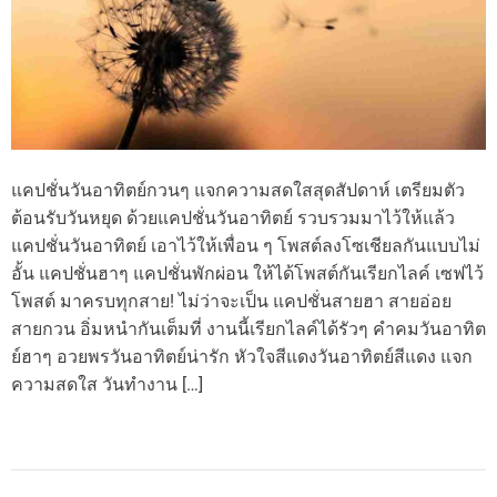
แคปชั่นวันอาทิตย์กวนๆ แจกความสดใสสุดสัปดาห์ เตรียมตัว
ต้อนรับวันหยุด ด้วยแคปชั่นวันอาทิตย์ รวบรวมมาไว้ให้แล้ว
แคปชั่นวันอาทิตย์ เอาไว้ให้เพื่อน ๆ โพสต์ลงโซเชียลกันแบบไม่
อั้น แคปชั่นฮาๆ แคปชั่นพักผ่อน ให้ได้โพสต์กันเรียกไลค์ เซฟไว้
โพสต์ มาครบทุกสาย! ไม่ว่าจะเป็น แคปชั่นสายฮา สายอ่อย
สายกวน อิ่มหนำกันเต็มที่ งานนี้เรียกไลค์ได้รัวๆ คำคมวันอาทิต
ย์ฮาๆ อวยพรวันอาทิตย์น่ารัก หัวใจสีแดงวันอาทิตย์สีแดง แจก
ความสดใส วันทำงาน […]