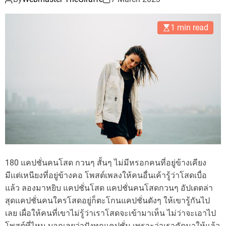
1 min read
180 แคปชั่นคนโสด กวนๆ สั้นๆ ไม่มีหรอกคนที่อยู่ข้างเคียง
มีเเต่เหนียงที่อยู่ข้างคอ โพสต์เพลงให้คนอื่นเค้ารู้ว่าโสดเบื่อ
แล้ว ลองมาหยิบ แคปชั่นโสด แคปชั่นคนโสดกวนๆ อัปเดตล่า
สุดแคปชั่นคนใครโสดอยู่ก็ตะโกนแคปชั่นดังๆ ให้เขารู้กันไป
เลย เผื่อให้คนที่เขาไม่รู้ว่าเราโสดจะเข้ามาเห็น ไม่ว่าจะเอาไป
โพสต์ที่ไหน บอกเลยว่าปังทุกแคปชั่น เพราะว่าเราคัดมาให้แล้ว