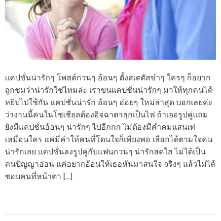
แคปชั่นน่ารักๆ โพสต์กวนๆ อ้อนๆ ตั้งสเตตัสขำๆ ใครๆ ก็อยาก
ถูกชมว่าน่ารักใช่ไหมล่ะ เราขนแคปชั่นน่ารักๆ มาให้ทุกคนได้
หยิบไปใช้กัน แคปชั่นน่ารัก อ้อนๆ อ่อยๆ ใหม่ล่าสุด บอกเลยค่ะ
ว่างานนี้คนในโซเชียลต้องอิจฉาตาลุกเป็นไฟ ถ้าเจอรูปคู่แถม
ยังมีแคปชั่นอ้อนๆ น่ารักๆ ไปอีกกก ไม่ต้องมีคำคมแสนเท่
เหมือนใคร แค่มีคำให้คนที่โดนใจก็เพียงพอ เลือกได้ตามใจคน
น่ารักเลย แคปชั่นลงรูปคู่กับแฟนกวนๆ น่ารักสดใส ไม่ได้เป็น
คนปัญญาอ่อน แค่อยากอ้อนให้เธอหันมาสนใจ จริงๆ แล้วไม่ได้
ชอบคนที่หน้าตา […]