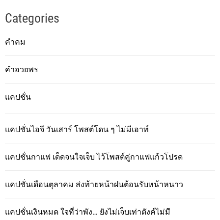
Categories
คำคม
คำอวยพร
แคปชั่น
แคปชั่นไอจี วันเสาร์ โพสต์โดน ๆ ไม่มีเอาท์
แคปชั่นกาแฟ เด็ดจนใจเจ็บ ไว้โพสต์คู่กาแฟแก้วโปรด
แคปชั่นเดือนตุลาคม ส่งท้ายหน้าฝนต้อนรับหน้าหนาว
แคปชั่นเงินหมด ใจที่ว่าพัง… ยังไม่เจ็บเท่าตังค์ไม่มี