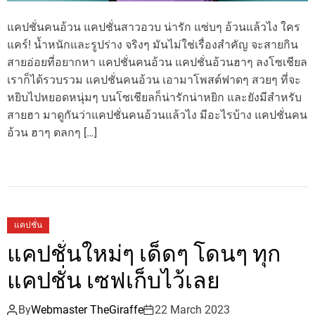
แคปชั่นคนอ้วน แคปชั่นสาวอวบ น่ารัก แซ่บๆ อ้วนแล้วไง ใคร
แคร์! น้ำหนักและรูปร่าง จริงๆ มันไม่ใช่เรื่องสำคัญ จะสายกิน
สายอ่อยที่อยากหา แคปชั่นคนอ้วน แคปชั่นอ้วนฮาๆ ลงโซเชียล
เราก็ได้รวบรวม แคปชั่นคนอ้วน เอามาโพสต์ฟาดๆ สวยๆ ที่จะ
หยิบไปหยอดหนุ่มๆ บนโซเชียลก็น่ารักน่าหยิก และยังมีสำหรับ
สายฮา มาดูกันว่าแคปชั่นคนอ้วนแล้วไง มีอะไรบ้าง แคปชั่นคน
อ้วน ฮาๆ ตลกๆ […]
แคปชั่น
แคปชั่นใหม่ๆ เด็ดๆ โดนๆ ทุก
แคปชั่น เซฟเก็บไว้เลย
By
Webmaster TheGiraffe
22 March 2023