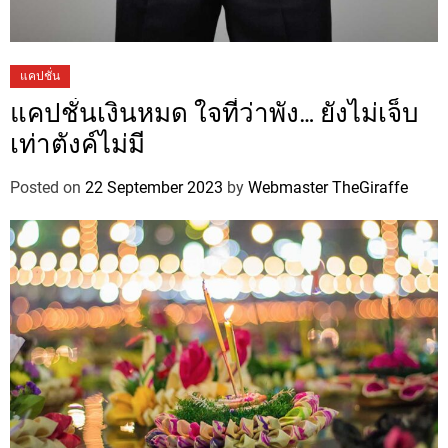
แคปชั่น
แคปชั่นเงินหมด ใจที่ว่าพัง… ยังไม่เจ็บ
เท่าตังค์ไม่มี
Posted on
22 September 2023
by
Webmaster TheGiraffe