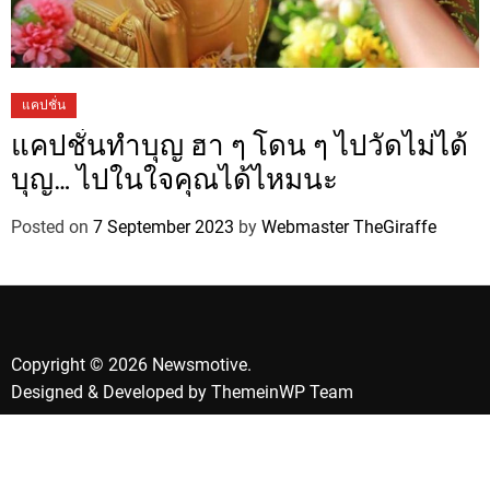
แคปชั่น
แคปชั่นทำบุญ ฮา ๆ โดน ๆ ไปวัดไม่ได้
บุญ… ไปในใจคุณได้ไหมนะ
Posted on
7 September 2023
by
Webmaster TheGiraffe
Copyright © 2026 Newsmotive.
Designed & Developed by
ThemeinWP Team