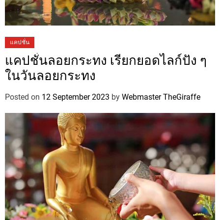
แคปชั่น
แคปชั่นลอยกระทง เรียกยอดไลก์ปัง ๆ
ในวันลอยกระทง
Posted on
12 September 2023
by
Webmaster TheGiraffe