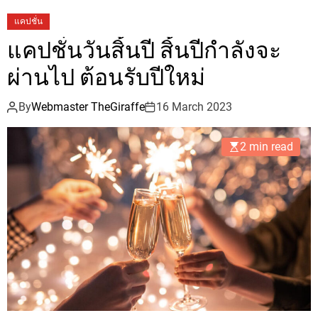
แคปชั่น
แคปชั่นวันสิ้นปี สิ้นปีกำลังจะ
ผ่านไป ต้อนรับปีใหม่
By
Webmaster TheGiraffe
16 March 2023
2 min read