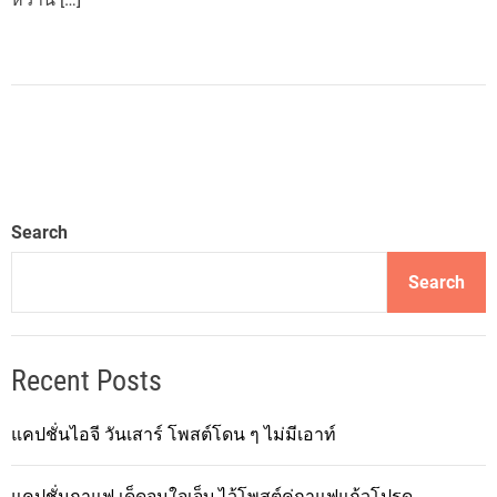
Search
Search
Recent Posts
แคปชั่นไอจี วันเสาร์ โพสต์โดน ๆ ไม่มีเอาท์
แคปชั่นกาแฟ เด็ดจนใจเจ็บ ไว้โพสต์คู่กาแฟแก้วโปรด