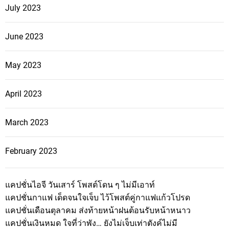
July 2023
June 2023
May 2023
April 2023
March 2023
February 2023
แคปชั่นไอจี วันเสาร์ โพสต์โดน ๆ ไม่มีเอาท์
แคปชั่นกาแฟ เด็ดจนใจเจ็บ ไว้โพสต์คู่กาแฟแก้วโปรด
แคปชั่นเดือนตุลาคม ส่งท้ายหน้าฝนต้อนรับหน้าหนาว
แคปชั่นเงินหมด ใจที่ว่าพัง… ยังไม่เจ็บเท่าตังค์ไม่มี