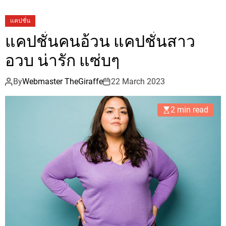
แคปชั่น
แคปชั่นคนอ้วน แคปชั่นสาว
อวบ น่ารัก แซ่บๆ
By
Webmaster TheGiraffe
22 March 2023
2 min read