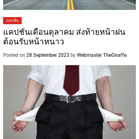
แคปชั่น
แคปชั่นเดือนตุลาคม ส่งท้ายหน้าฝน
ต้อนรับหน้าหนาว
Posted on
28 September 2023
by
Webmaster TheGiraffe