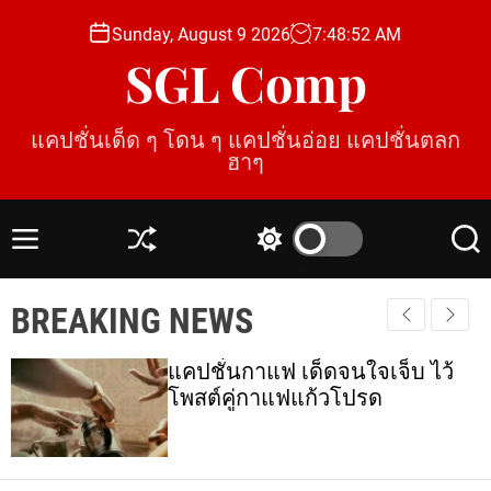
S
Sunday, August 9 2026
7
:
48
:
53
AM
k
SGL Comp
i
p
t
แคปชั่นเด็ด ๆ โดน ๆ แคปชั่นอ่อย แคปชั่นตลก
o
ฮาๆ
c
o
n
M
S
S
S
t
e
h
w
e
e
n
u
i
a
BREAKING NEWS
u
ff
t
r
n
l
c
c
t
e
h
h
แคปชั่นกาแฟ เด็ดจนใจเจ็บ ไว้
c
โพสต์คู่กาแฟแก้วโปรด
o
l
o
r
m