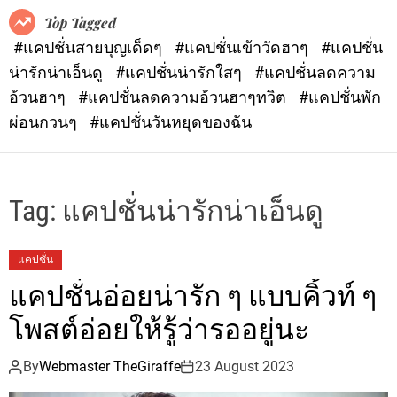
o
Top Tagged
d
#แคปชั่นสายบุญเด็ดๆ
#แคปชั่นเข้าวัดฮาๆ
#แคปชั่น
e
น่ารักน่าเอ็นดู
#แคปชั่นน่ารักใสๆ
#แคปชั่นลดความ
อ้วนฮาๆ
#แคปชั่นลดความอ้วนฮาๆทวิต
#แคปชั่นพัก
ผ่อนกวนๆ
#แคปชั่นวันหยุดของฉัน
Tag:
แคปชั่นน่ารักน่าเอ็นดู
แคปชั่น
แคปชั่นอ่อยน่ารัก ๆ แบบคิ้วท์ ๆ
โพสต์อ่อยให้รู้ว่ารออยู่นะ
By
Webmaster TheGiraffe
23 August 2023