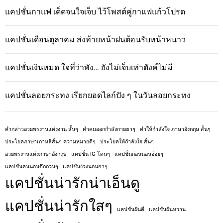
แคปชั่นกาแฟ เด็ดจนใจเจ็บ ไว้โพสต์คู่กาแฟแก้วโปรด
แคปชั่นเดือนตุลาคม ส่งท้ายหน้าฝนต้อนรับหน้าหนาว
แคปชั่นเงินหมด ใจที่ว่าพัง… ยังไม่เจ็บเท่าตังค์ไม่มี
แคปชั่นลอยกระทง เรียกยอดไลก์ปัง ๆ ในวันลอยกระทง
คํากล่าวอวยพรงานแต่งงาน สั้นๆ
คําคมออกกําลังกายฮาๆ
คําให้กําลังใจ ภาษาอังกฤษ สั้นๆ
ประโยคภาษาเกาหลีสั้นๆ ความหมายดีๆ
ประโยคให้กําลังใจ สั้นๆ
อวยพรงานแต่งภาษาอังกฤษ
แคปชั่น IG โดนๆ
แคปชั่นก่อนนอนอ่อยๆ
แคปชั่นคนนอนดึกกวนๆ
แคปชั่นง่วงนอนฮาๆ
แคปชั่นน่ารักน่าเอ็นดู
แคปชั่นน่ารักใสๆ
แคปชั่นฝันดี
แคปชั่นฝันหวาน