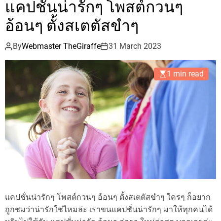
แคปชั่นน่ารักๆ โพสต์กวนๆ
อ้อนๆ ตั้งสเตตัสขำๆ
By
Webmaster TheGiraffe
31 March 2023
1 min read
แคปชั่นน่ารักๆ โพสต์กวนๆ อ้อนๆ ตั้งสเตตัสขำๆ ใครๆ ก็อยาก
ถูกชมว่าน่ารักใช่ไหมล่ะ เราขนแคปชั่นน่ารักๆ มาให้ทุกคนได้