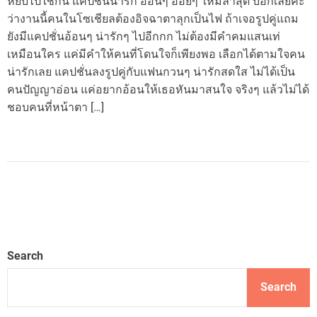
หยิบไปใช้กัน แคปชั่นน่ารัก อ้อนๆ อ่อยๆ ใหม่ล่าสุด บอกเลยค่ะ
ว่างานนี้คนในโซเชียลต้องอิจฉาตาลุกเป็นไฟ ถ้าเจอรูปคู่แถม
ยังมีแคปชั่นอ้อนๆ น่ารักๆ ไปอีกกก ไม่ต้องมีคำคมแสนเท่
เหมือนใคร แค่มีคำให้คนที่โดนใจก็เพียงพอ เลือกได้ตามใจคน
น่ารักเลย แคปชั่นลงรูปคู่กับแฟนกวนๆ น่ารักสดใส ไม่ได้เป็น
คนปัญญาอ่อน แค่อยากอ้อนให้เธอหันมาสนใจ จริงๆ แล้วไม่ได้
ชอบคนที่หน้าตา […]
Search
Search