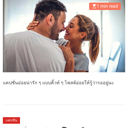
1 min read
แคปชั่นอ่อยน่ารัก ๆ แบบคิ้วท์ ๆ โพสต์อ่อยให้รู้ว่ารออยู่นะ
แคปชั่น