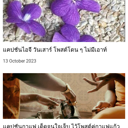
แคปชั่นไอจี วันเสาร์ โพสต์โดน ๆ ไม่มีเอาท์
13 October 2023
แคปชั่นกาแฟ เด็ดจนใจเจ็บ ไว้โพสต์คู่กาแฟแก้ว