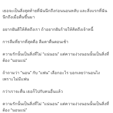
เธอจะเป็นสิ่งสุดท้ายที่ฉันนึกถึงก่อนนอนหลับ และสิ่งแรกที่ฉัน
นึกถึงเมื่อตื่นขึ้นมา
อยากฝันดีให้คิดถึงเรา ถ้าอยากฝันร้ายให้คิดถึงเจ้าหนี้
การลืมที่ยากที่สุดคือ ลืมตาตื่นตอนเช้า
ความรักนั้นเป็นสิ่งที่ไม่ “แน่นอน” แต่ความง่วงนอนนั้นเป็นสิ่งที่
ต้อง “นอนแน่”
ถ้าถามว่า “นอน” กับ “แฟน” เลือกอะไร บอกเลยว่านอนไง
เพราะไม่มีแฟน
กว่าเราจะตื่น เธอก็ไปกับคนอื่นแล้ว
ความรักนั้นเป็นสิ่งที่ไม่ “แน่นอน” แต่ความง่วงนอนนั้นเป็นสิ่งที่
ต้อง “นอนแน่”