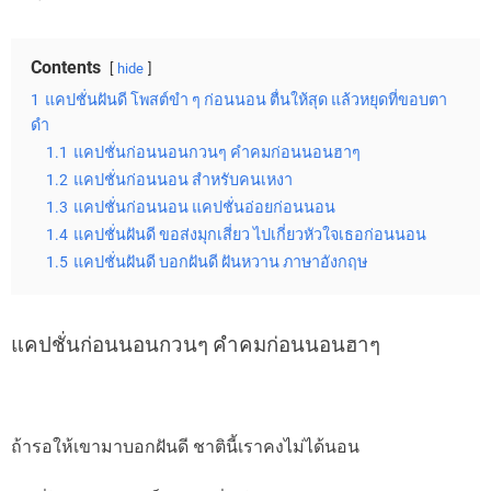
Contents
hide
1
แคปชั่นฝันดี โพสต์ขำ ๆ ก่อนนอน ตื่นให้สุด แล้วหยุดที่ขอบตา
ดำ
1.1
แคปชั่นก่อนนอนกวนๆ คำคมก่อนนอนฮาๆ
1.2
แคปชั่นก่อนนอน สำหรับคนเหงา
1.3
แคปชั่นก่อนนอน แคปชั่นอ่อยก่อนนอน
1.4
แคปชั่นฝันดี ขอส่งมุกเสี่ยว ไปเกี่ยวหัวใจเธอก่อนนอน
1.5
แคปชั่นฝันดี บอกฝันดี ฝันหวาน ภาษาอังกฤษ
แคปชั่นก่อนนอนกวนๆ คำคมก่อนนอนฮาๆ
ถ้ารอให้เขามาบอกฝันดี ชาตินี้เราคงไม่ได้นอน