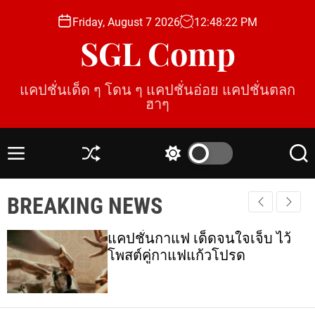
S
Friday, August 7 2026
12
:
48
:
23
PM
k
SGL Comp
i
p
t
แคปชั่นเด็ด ๆ โดน ๆ แคปชั่นอ่อย แคปชั่นตลก
o
ฮาๆ
c
o
n
M
S
S
S
t
e
h
w
e
e
n
u
i
a
BREAKING NEWS
u
ff
t
r
n
l
c
c
t
e
h
h
แคปชั่นกาแฟ เด็ดจนใจเจ็บ ไว้
c
โพสต์คู่กาแฟแก้วโปรด
o
l
o
r
m