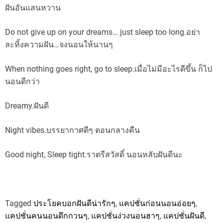
ฝันอันแสนหวาน
Do not give up on your dreams… just sleep too long.
อย่า
ละทิ้งความฝัน…จงนอนให้นานๆ
When nothing goes right, go to sleep.
เมื่อไม่มีอะไรดีขึ้น ก็ไป
นอนดีกว่า
Dreamy.
ฝันดี
Night vibes.
บรรยากาศดีๆ ตอนกลางคืน
Good night, Sleep tight.
ราตรีสวัสดิ์ นอนหลับฝันดีนะ
Tagged
ประโยคบอกฝันดีน่ารักๆ
,
แคปชั่นก่อนนอนอ่อยๆ
,
แคปชั่นคนนอนดึกกวนๆ
,
แคปชั่นง่วงนอนฮาๆ
,
แคปชั่นฝันดี
,