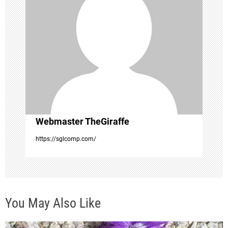
g
a
t
i
o
Webmaster TheGiraffe
n
https://sglcomp.com/
You May Also Like