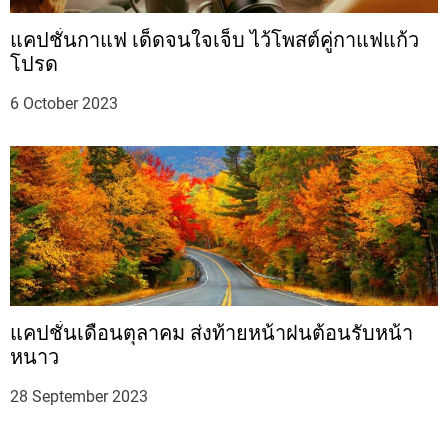
แคปชั่นกาแฟ เด็ดจนใจเจ็บ ไว้โพสต์คู่กาแฟแก้ว
โปรด
6 October 2023
แคปชั่นเดือนตุลาคม ส่งท้ายหน้าฝนต้อนรับหน้า
หนาว
28 September 2023