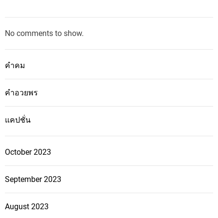
No comments to show.
คำคม
คำอวยพร
แคปชั่น
October 2023
September 2023
August 2023