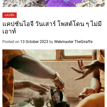
แคปชั่น
แคปชั่นไอจี วันเสาร์ โพสต์โดน ๆ ไม่มี
เอาท์
Posted on
13 October 2023
by
Webmaster TheGiraffe