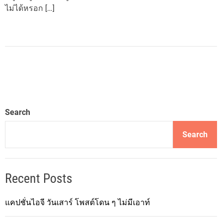
ไม่ได้หรอก […]
Search
Search
Recent Posts
แคปชั่นไอจี วันเสาร์ โพสต์โดน ๆ ไม่มีเอาท์