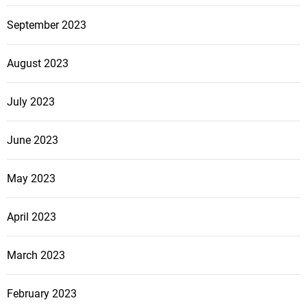
September 2023
August 2023
July 2023
June 2023
May 2023
April 2023
March 2023
February 2023