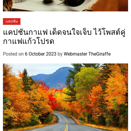
แคปชั่น
แคปชั่นกาแฟ เด็ดจนใจเจ็บ ไว้โพสต์คู่
กาแฟแก้วโปรด
Posted on
6 October 2023
by
Webmaster TheGiraffe