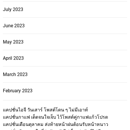
July 2023
June 2023
May 2023
April 2023
March 2023
February 2023
แคปชั่นไอจี วันเสาร์ โพสต์โดน ๆ ไม่มีเอาท์
แคปชั่นกาแฟ เด็ดจนใจเจ็บ ไว้โพสต์คู่กาแฟแก้วโปรด
แคปชั่นเดือนตุลาคม ส่งท้ายหน้าฝนต้อนรับหน้าหนาว