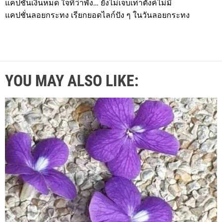
แคปชั่นเงินหมด ใจที่ว่าพัง… ยังไม่เจ็บเท่าตังค์ไม่มี
แคปชั่นลอยกระทง เรียกยอดไลก์ปัง ๆ ในวันลอยกระทง
YOU MAY ALSO LIKE: