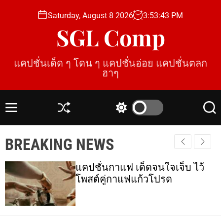
S
Saturday, August 8 2026
3
:
53
:
44
PM
k
SGL Comp
i
p
t
แคปชั่นเด็ด ๆ โดน ๆ แคปชั่นอ่อย แคปชั่นตลก
o
ฮาๆ
c
o
n
M
S
S
S
t
e
h
w
e
e
n
u
i
a
BREAKING NEWS
u
ff
t
r
n
l
c
c
t
e
h
h
แคปชั่นกาแฟ เด็ดจนใจเจ็บ ไว้
c
โพสต์คู่กาแฟแก้วโปรด
o
l
o
r
m