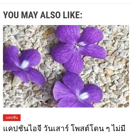
YOU MAY ALSO LIKE:
แคปชั่น
แคปชั่นไอจี วันเสาร์ โพสต์โดน ๆ ไม่มี