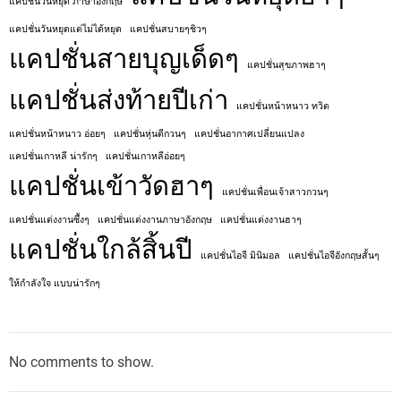
แคปชั่นวันหยุด ภาษาอังกฤษ
แคปชั่นวันหยุดแต่ไม่ได้หยุด
แคปชั่นสบายๆชิวๆ
แคปชั่นสายบุญเด็ดๆ
แคปชั่นสุขภาพฮาๆ
แคปชั่นส่งท้ายปีเก่า
แคปชั่นหน้าหนาว ทวิต
แคปชั่นหน้าหนาว อ่อยๆ
แคปชั่นหุ่นดีกวนๆ
แคปชั่นอากาศเปลี่ยนแปลง
แคปชั่นเกาหลี น่ารักๆ
แคปชั่นเกาหลีอ่อยๆ
แคปชั่นเข้าวัดฮาๆ
แคปชั่นเพื่อนเจ้าสาวกวนๆ
แคปชั่นแต่งงานซึ้งๆ
แคปชั่นแต่งงานภาษาอังกฤษ
แคปชั่นแต่งงานฮาๆ
แคปชั่นใกล้สิ้นปี
แคปชั่นไอจี มินิมอล
แคปชั่นไอจีอังกฤษสั้นๆ
ให้กำลังใจ แบบน่ารักๆ
No comments to show.