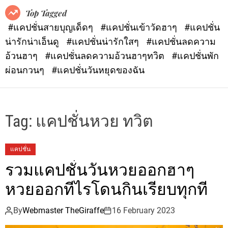
o
Top Tagged
d
#แคปชั่นสายบุญเด็ดๆ
#แคปชั่นเข้าวัดฮาๆ
#แคปชั่น
e
น่ารักน่าเอ็นดู
#แคปชั่นน่ารักใสๆ
#แคปชั่นลดความ
อ้วนฮาๆ
#แคปชั่นลดความอ้วนฮาๆทวิต
#แคปชั่นพัก
ผ่อนกวนๆ
#แคปชั่นวันหยุดของฉัน
Tag:
แคปชั่นหวย ทวิต
แคปชั่น
รวมแคปชั่นวันหวยออกฮาๆ
หวยออกทีไรโดนกินเรียบทุกที
By
Webmaster TheGiraffe
16 February 2023