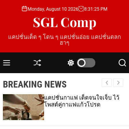
S
Monday, August 10 2026
8
:
31
:
26
PM
k
SGL Comp
i
p
t
แคปชั่นเด็ด ๆ โดน ๆ แคปชั่นอ่อย แคปชั่นตลก
o
ฮาๆ
c
o
n
M
S
S
S
t
e
h
w
e
e
n
u
i
a
BREAKING NEWS
u
ff
t
r
n
l
c
c
t
e
h
h
แคปชั่นกาแฟ เด็ดจนใจเจ็บ ไว้
c
โพสต์คู่กาแฟแก้วโปรด
o
l
o
r
m