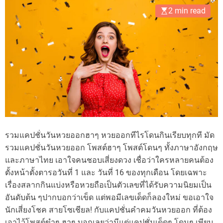
2 min read
รวมแคปชั่นวันหวยออกฮาๆ หวยออกทีไรโดนกินเรียบทุกที มัด
รวมแคปชั่นวันหวยออก โพสต์ฮาๆ โพสต์โดนๆ ทั้งภาษาอังกฤษ
และภาษาไทย เอาใจคนชอบเสี่ยงดวง เชื่อว่าใครหลายคนต้อง
ตั้งหน้าตั้งตารอวันที่ 1 และ วันที่ 16 ของทุกเดือน โดยเฉพาะ
เรื่องสลากกินแบ่งหรือหวยถือเป็นตัวเลขที่ได้รับความนิยมเป็น
อันดับต้น ๆปากบอกว่าเข็ด แต่พอมีเลขเด็ดก็ลองใหม่ ขอเอาใจ
นักเสี่ยงโชค สายโซเชียล! กับแคปชั่นคำคมวันหวยออก ที่ต้อง
เอาไว้โพสต์ขำๆ ฮาๆ บอกเลยว่ามีแต่แคปชั่นเด็ดๆ โดนๆ เพียบ