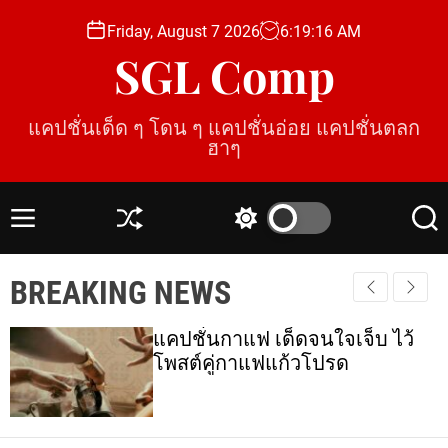
S
Friday, August 7 2026
6
:
19
:
17
AM
k
SGL Comp
i
p
t
แคปชั่นเด็ด ๆ โดน ๆ แคปชั่นอ่อย แคปชั่นตลก
o
ฮาๆ
c
o
n
M
S
S
S
t
e
h
w
e
e
n
u
i
a
BREAKING NEWS
u
ff
t
r
n
l
c
c
t
e
h
h
แคปชั่นกาแฟ เด็ดจนใจเจ็บ ไว้
c
โพสต์คู่กาแฟแก้วโปรด
o
l
o
r
m