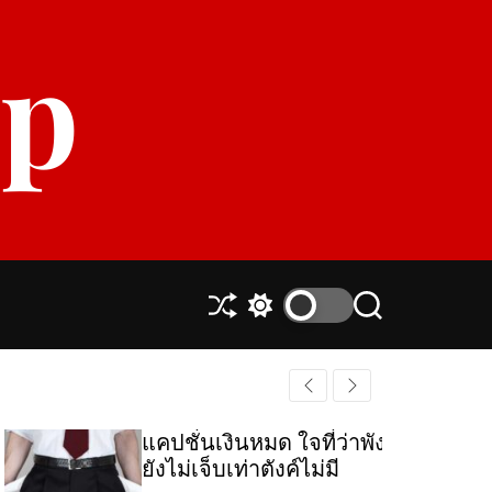
p
S
S
S
h
w
e
u
i
a
ff
t
r
l
c
c
e
h
h
แคปชั่นเงินหมด ใจที่ว่าพัง…
c
ยังไม่เจ็บเท่าตังค์ไม่มี
o
l