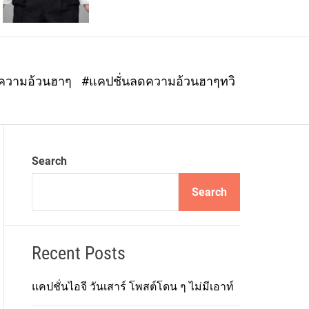
o
r
m
o
d
ดความอ้วนฮาๆ
#แคปชั่นลดความอ้วนฮาๆทวิ
e
Search
Search
Recent Posts
แคปชั่นไอจี วันเสาร์ โพสต์โดน ๆ ไม่มีเอาท์