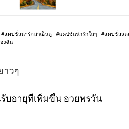
#แคปชั่นน่ารักน่าเอ็นดู
#แคปชั่นน่ารักใสๆ
#แคปชั่นล
ของฉัน
งยาวๆ
ับอายุที่เพิ่มขึ้น อวยพรวัน