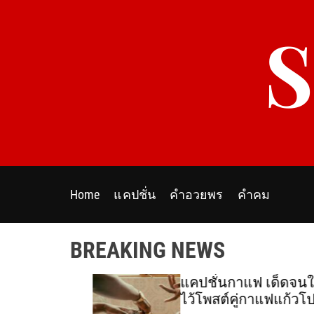
S
k
i
p
t
o
c
o
n
t
e
Home
แคปชั่น
คำอวยพร
คำคม
n
t
BREAKING NEWS
ร์ โพสต์
แคปชั่นกาแฟ เด็ดจนใจเจ
ไว้โพสต์คู่กาแฟแก้วโปรด