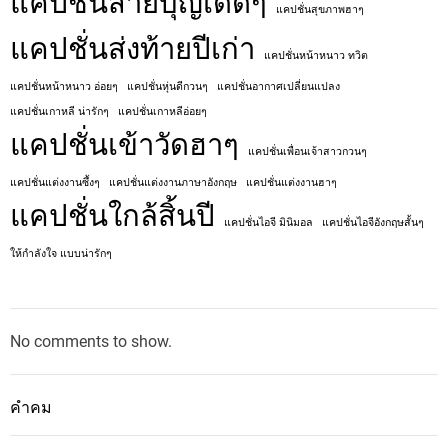
แคปชั่นสายบุญเด็ดๆ
แคปชั่นสุขภาพฮาๆ
แคปชั่นส่งท้ายปีเก่า
แคปชั่นหน้าหนาว ทวิต
แคปชั่นหน้าหนาว อ่อยๆ
แคปชั่นหุ่นดีกวนๆ
แคปชั่นอากาศเปลี่ยนแปลง
แคปชั่นเกาหลี น่ารักๆ
แคปชั่นเกาหลีอ่อยๆ
แคปชั่นเข้าวัดฮาๆ
แคปชั่นเพื่อนเจ้าสาวกวนๆ
แคปชั่นแต่งงานซึ้งๆ
แคปชั่นแต่งงานภาษาอังกฤษ
แคปชั่นแต่งงานฮาๆ
แคปชั่นใกล้สิ้นปี
แคปชั่นไอจี มินิมอล
แคปชั่นไอจีอังกฤษสั้นๆ
ให้กำลังใจ แบบน่ารักๆ
No comments to show.
คำคม