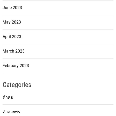
June 2023
May 2023
April 2023
March 2023
February 2023
Categories
คำคม
คำอวยพร