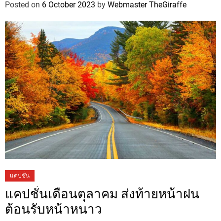
Posted on
6 October 2023
by
Webmaster TheGiraffe
แคปชั่น
แคปชั่นเดือนตุลาคม ส่งท้ายหน้าฝน
ต้อนรับหน้าหนาว