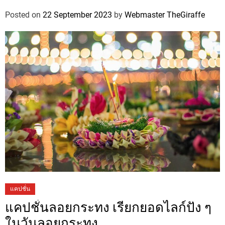
Posted on
22 September 2023
by
Webmaster TheGiraffe
แคปชั่น
แคปชั่นลอยกระทง เรียกยอดไลก์ปัง ๆ
ในวันลอยกระทง