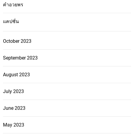
คำอวยพร
แคปชั่น
October 2023
September 2023
August 2023
July 2023
June 2023
May 2023