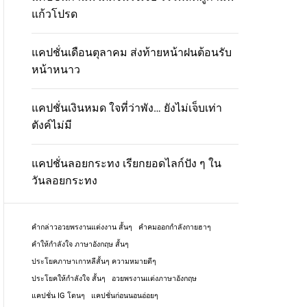
แก้วโปรด
แคปชั่นเดือนตุลาคม ส่งท้ายหน้าฝนต้อนรับ
หน้าหนาว
แคปชั่นเงินหมด ใจที่ว่าพัง… ยังไม่เจ็บเท่า
ตังค์ไม่มี
แคปชั่นลอยกระทง เรียกยอดไลก์ปัง ๆ ใน
วันลอยกระทง
คํากล่าวอวยพรงานแต่งงาน สั้นๆ
คําคมออกกําลังกายฮาๆ
คําให้กําลังใจ ภาษาอังกฤษ สั้นๆ
ประโยคภาษาเกาหลีสั้นๆ ความหมายดีๆ
ประโยคให้กําลังใจ สั้นๆ
อวยพรงานแต่งภาษาอังกฤษ
แคปชั่น IG โดนๆ
แคปชั่นก่อนนอนอ่อยๆ