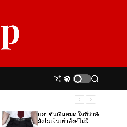
p
S
S
S
h
w
e
u
i
a
ff
t
r
l
c
c
e
h
h
แคปชั่นเงินหมด ใจที่ว่าพัง…
c
ยังไม่เจ็บเท่าตังค์ไม่มี
o
l