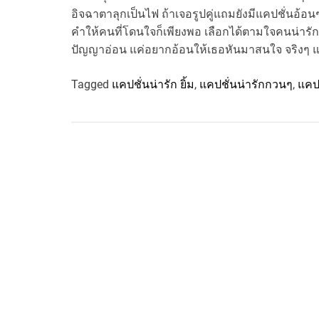
อิจฉาตาลุกเป็นไฟ ถ้าเจอรูปคู่แถมยังมีแคปชั่นอ้อ
คำให้คนที่โดนใจก็เพียงพอ เลือกได้ตามใจคนน่ารัก
ปัญญาอ่อน แค่อยากอ้อนให้เธอหันมาสนใจ จริงๆ แล
Tagged
แคปชั่นน่ารัก ยิ้ม
,
แคปชั่นน่ารักกวนๆ
,
แคปช