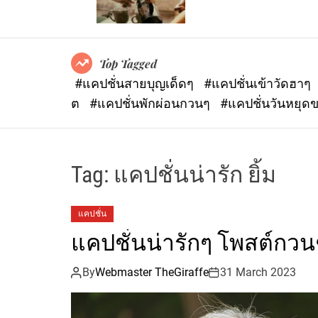
Top Tagged
#แคปชั่นสายบุญเด็ดๆ
#แคปชั่นเข้าวัดฮาๆ
ต
#แคปชั่นพักผ่อนกวนๆ
#แคปชั่นวันหยุด
Tag:
แคปชั่นน่ารัก ยิ้ม
แคปชั่น
แคปชั่นน่ารักๆ โพสต์กวน
By
Webmaster TheGiraffe
31 March 2023