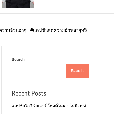
o
r
m
o
d
ดความอ้วนฮาๆ
#แคปชั่นลดความอ้วนฮาๆทวิ
e
Search
Search
Recent Posts
แคปชั่นไอจี วันเสาร์ โพสต์โดน ๆ ไม่มีเอาท์