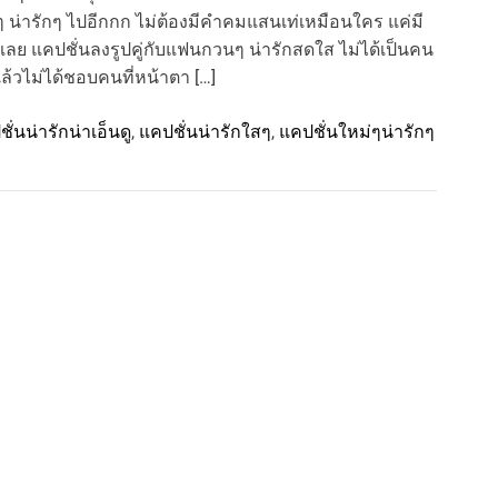
นๆ น่ารักๆ ไปอีกกก ไม่ต้องมีคำคมแสนเท่เหมือนใคร แค่มี
เลย แคปชั่นลงรูปคู่กับแฟนกวนๆ น่ารักสดใส ไม่ได้เป็นคน
้วไม่ได้ชอบคนที่หน้าตา […]
ั่นน่ารักน่าเอ็นดู
,
แคปชั่นน่ารักใสๆ
,
แคปชั่นใหม่ๆน่ารักๆ