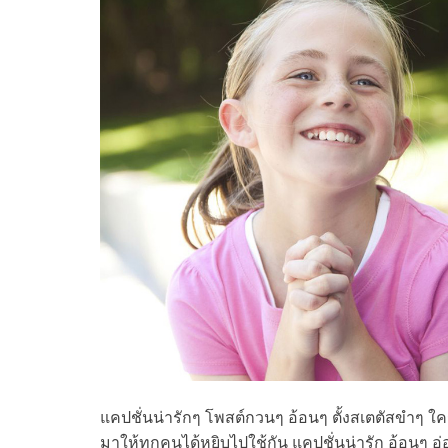
แคปชั่นน่ารักๆ โพสต์กวนๆ อ้อนๆ ตั้งสเตตัสขำๆ ใ
มาให้ทุกคนได้หยิบไปใช้กัน แคปชั่นน่ารัก อ้อนๆ อ