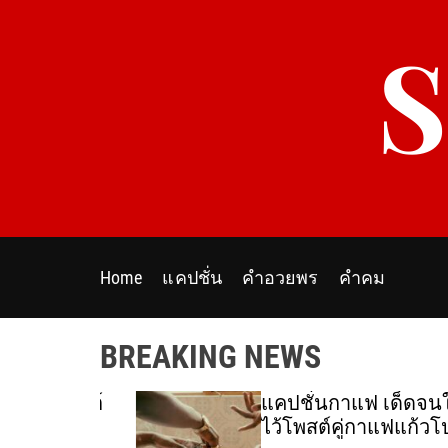
S
k
i
p
t
o
c
o
n
t
e
Home
แคปชั่น
คำอวยพร
คำคม
n
t
BREAKING NEWS
ร์ โพสต์
แคปชั่นกาแฟ เด็ดจนใจเจ
ไว้โพสต์คู่กาแฟแก้วโปรด