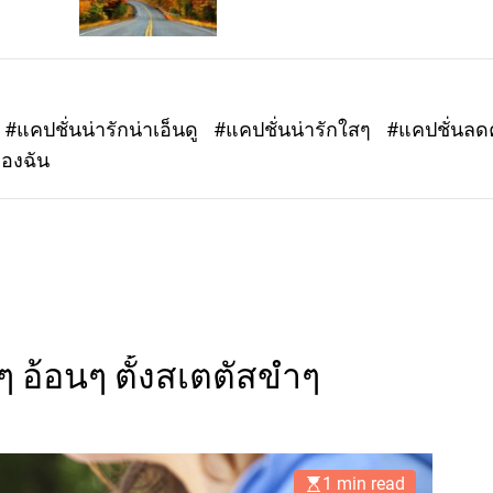
#แคปชั่นน่ารักน่าเอ็นดู
#แคปชั่นน่ารักใสๆ
#แคปชั่นล
ของฉัน
ๆ อ้อนๆ ตั้งสเตตัสขำๆ
1 min read