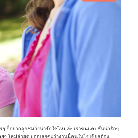
ครๆ ก็อยากถูกชมว่าน่ารักใช่ไหมล่ะ เราขนแคปชั่นน่ารักๆ
่อยๆ ใหม่ล่าสุด บอกเลยค่ะว่างานนี้คนในโซเชียลต้อง