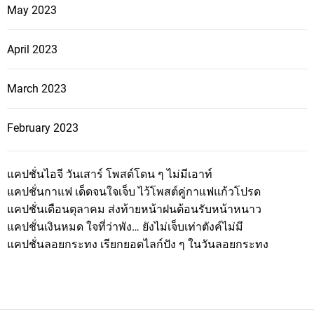
May 2023
April 2023
March 2023
February 2023
แคปชั่นไอจี วันเสาร์ โพสต์โดน ๆ ไม่มีเอาท์
แคปชั่นกาแฟ เด็ดจนใจเจ็บ ไว้โพสต์คู่กาแฟแก้วโปรด
แคปชั่นเดือนตุลาคม ส่งท้ายหน้าฝนต้อนรับหน้าหนาว
แคปชั่นเงินหมด ใจที่ว่าพัง… ยังไม่เจ็บเท่าตังค์ไม่มี
แคปชั่นลอยกระทง เรียกยอดไลก์ปัง ๆ ในวันลอยกระทง