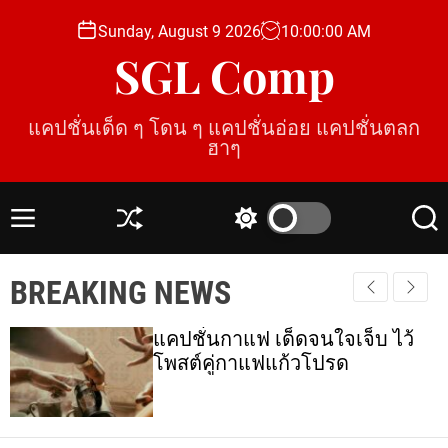
S
Sunday, August 9 2026
10
:
00
:
01
AM
k
SGL Comp
i
p
t
แคปชั่นเด็ด ๆ โดน ๆ แคปชั่นอ่อย แคปชั่นตลก
o
ฮาๆ
c
o
n
M
S
S
S
t
e
h
w
e
e
n
u
i
a
BREAKING NEWS
u
ff
t
r
n
l
c
c
t
e
h
h
แคปชั่นกาแฟ เด็ดจนใจเจ็บ ไว้
c
โพสต์คู่กาแฟแก้วโปรด
o
l
o
r
m