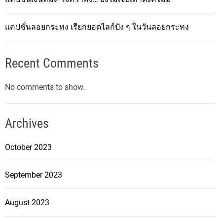
แคปชั่นลอยกระทง เรียกยอดไลก์ปัง ๆ ในวันลอยกระทง
Recent Comments
No comments to show.
Archives
October 2023
September 2023
August 2023