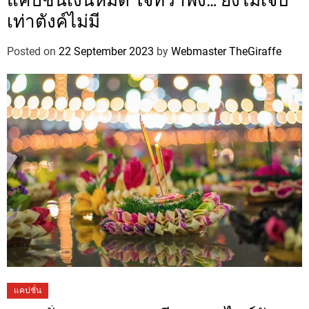
เท่าตังค์ไม่มี
Posted on
22 September 2023
by
Webmaster TheGiraffe
แคปชั่น