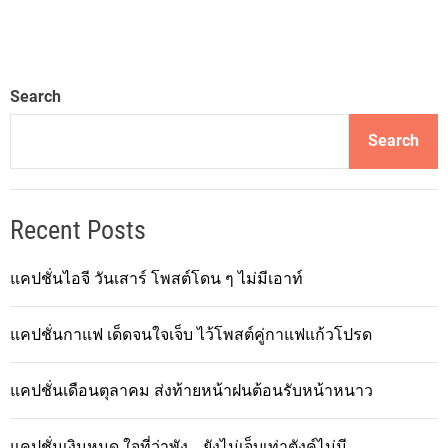
Search
Search
Recent Posts
แคปชั่นไอจี วันเสาร์ โพสต์โดน ๆ ไม่มีเอาท์
แคปชั่นกาแฟ เด็ดจนใจเจ็บ ไว้โพสต์คู่กาแฟแก้วโปรด
แคปชั่นเดือนตุลาคม ส่งท้ายหน้าฝนต้อนรับหน้าหนาว
แคปชั่นเงินหมด ใจที่ว่าพัง… ยังไม่เจ็บเท่าตังค์ไม่มี