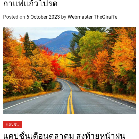
กาแฟแก้วโปรด
Posted on
6 October 2023
by
Webmaster TheGiraffe
แคปชั่น
แคปชั่นเดือนตุลาคม ส่งท้ายหน้าฝน