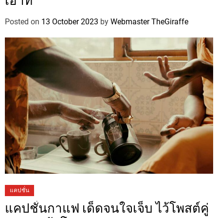
เอาท์
Posted on
13 October 2023
by
Webmaster TheGiraffe
แคปชั่น
แคปชั่นกาแฟ เด็ดจนใจเจ็บ ไว้โพสต์คู่