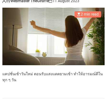
By
Webmaster TheGiraffe
11 August 2023
2 min read
แคปชั่นเช้าวันใหม่ ตอนรับแสงแดดยามเช้า ทำให้อารมณ์ดีใน
ทุก ๆ วัน