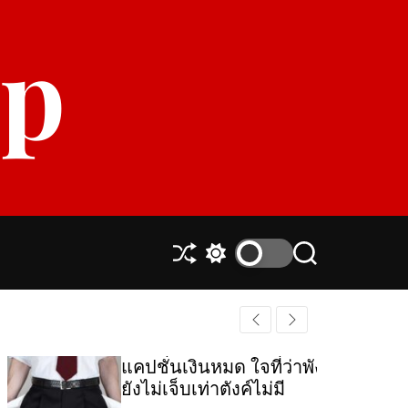
p
S
S
S
h
w
e
u
i
a
ff
t
r
l
c
c
e
h
h
แคปชั่นเงินหมด ใจที่ว่าพัง…
c
ยังไม่เจ็บเท่าตังค์ไม่มี
o
l