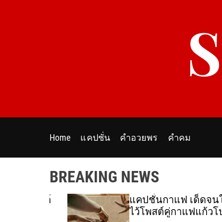
S
k
i
p
t
o
c
o
n
t
e
Home
แคปชั่น
คำอวยพร
คำคม
n
t
BREAKING NEWS
ร์ โพสต์
แคปชั่นกาแฟ เด็ดจนใจเจ
ไว้โพสต์คู่กาแฟแก้วโปรด