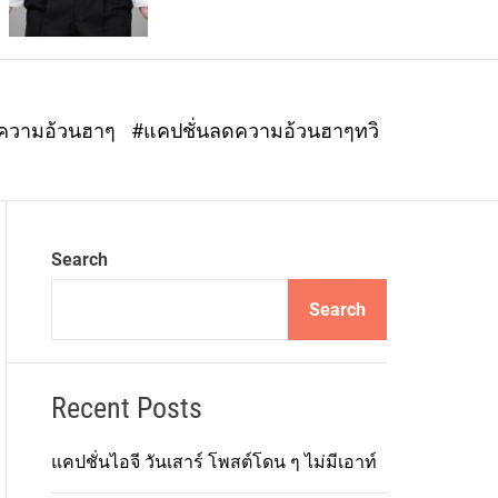
o
r
m
o
d
ดความอ้วนฮาๆ
#แคปชั่นลดความอ้วนฮาๆทวิ
e
Search
Search
Recent Posts
แคปชั่นไอจี วันเสาร์ โพสต์โดน ๆ ไม่มีเอาท์