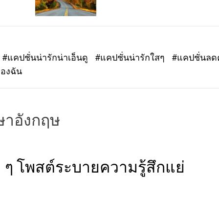
#แคปชั่นน่ารักน่าเอ็นดู
#แคปชั่นน่ารักใสๆ
#แคปชั่นล
ของฉัน
าษาอังกฤษ
 ๆ โพสต์ระบายความรู้สึกแย่