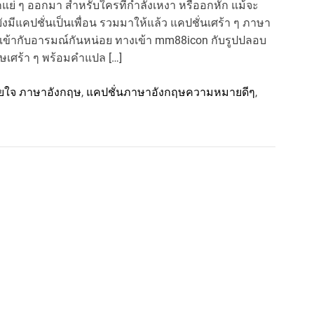
แย่ ๆ ออกมา สำหรับใครที่กำลังเหงา หรืออกหัก แม้จะ
็ยังมีแคปชั่นเป็นเพื่อน รวมมาให้แล้ว แคปชั่นเศร้า ๆ ภาษา
้เข้ากับอารมณ์กันหน่อย ทางเข้า mm88icon กับรูปปลอบ
ษเศร้า ๆ พร้อมคําแปล […]
อยใจ ภาษาอังกฤษ
,
แคปชั่นภาษาอังกฤษความหมายดีๆ
,