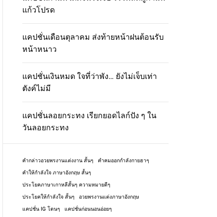
แก้วโปรด
แคปชั่นเดือนตุลาคม ส่งท้ายหน้าฝนต้อนรับ
หน้าหนาว
แคปชั่นเงินหมด ใจที่ว่าพัง… ยังไม่เจ็บเท่า
ตังค์ไม่มี
แคปชั่นลอยกระทง เรียกยอดไลก์ปัง ๆ ใน
วันลอยกระทง
คํากล่าวอวยพรงานแต่งงาน สั้นๆ
คําคมออกกําลังกายฮาๆ
คําให้กําลังใจ ภาษาอังกฤษ สั้นๆ
ประโยคภาษาเกาหลีสั้นๆ ความหมายดีๆ
ประโยคให้กําลังใจ สั้นๆ
อวยพรงานแต่งภาษาอังกฤษ
แคปชั่น IG โดนๆ
แคปชั่นก่อนนอนอ่อยๆ