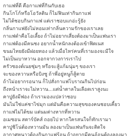
กาแฟที่ดี คือกาแฟที่กินกับเธอ
กินโกโก้หรือโอวัลติน ก็ไม่ฟินเท่ากินกาแฟ
ไม่ได้ชอบกินกาแฟ แต่เราชอบแกอ่ะรู้ยัง
กลิ่นกาแฟยังไม่หอมเท่ากลิ่นความรักของเราเลย
กาแฟดำคือโอเลี้ยง ถ้าไม่อยากเสี่ยงต้องมาเป็นแฟนเรา
กาแฟต้องมีคนชง อยากน้ำหนักลงต้องเข้าฟิตเนส
ขนมไทยยังมีฝอยทอง แล้วเมื่อไหร่คนที่เรามองจะมีใจ
ไม่เป็นเบาหวาน ออกจากวงการเราไป
ครัวซองต์เนยชุ่มๆ หรือจะสู้แก้มนุ่มๆ ของเรา
จะของหวานหรือบิงซู ถ้าพี่อยู่หนูก็สู้ตาย
ถ้าไม่อยากรอนาน ก็ไปสั่งกาแฟโบราณกินไปก่อน
ถึงหน้าเราจะไม่หวาน….แต่น้ำตาลในเลือดเราสูงนะ
คาปูยังมีฟอง ถ้าเรามองแปลว่าชอบ
มันไม่ใช่แค่ชาไข่มุก แต่มันคือความสุขของคนชอบเคี้ยว
กาแฟไม่ได้ขม แต่นมต่างหากที่หวาน
อเมซอน สตาร์บัคส์ ถอยไป หากใครสนใจก็ทักเรามา
คาปูชิโน่ต้องหวานมัน ลองมาเป็นแฟนกันจะติดใจ
อากาศหนาวต้องกินกาแฟร้อน ถ้าอยากมีคนอ้อนต้องลองมา