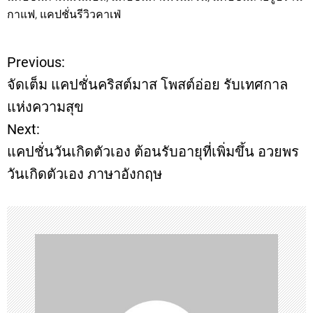
กาแฟ
,
แคปชั่นรีวิวคาเฟ่
Previous:
P
จัดเต็ม แคปชั่นคริสต์มาส โพสต์อ่อย รับเทศกาล
o
แห่งความสุข
Next:
s
แคปชั่นวันเกิดตัวเอง ต้อนรับอายุที่เพิ่มขึ้น อวยพร
t
วันเกิดตัวเอง ภาษาอังกฤษ
n
a
v
i