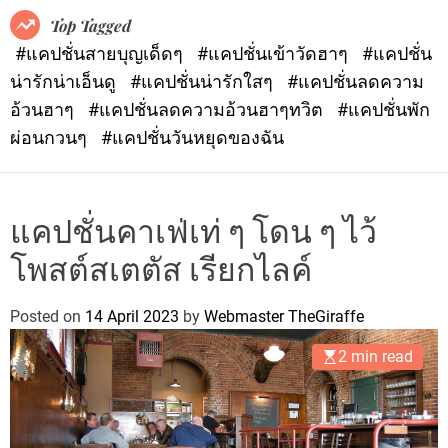
o
Top Tagged
d
#แคปชั่นสายบุญเด็ดๆ
#แคปชั่นเข้าวัดฮาๆ
#แคปชั่น
e
น่ารักน่าเอ็นดู
#แคปชั่นน่ารักใสๆ
#แคปชั่นลดความ
อ้วนฮาๆ
#แคปชั่นลดความอ้วนฮาๆทวิต
#แคปชั่นพัก
ผ่อนกวนๆ
#แคปชั่นวันหยุดของฉัน
แคปชั่นคาเฟ่เท่ ๆ โดน ๆ ไว้
โพสต์สเตตัส เรียกไลค์
Posted on
14 April 2023
by
Webmaster TheGiraffe
2 min read