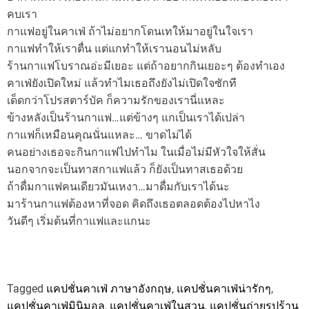
คบเรา
กาแฟอยู่ในคาเฟ่ ถ้าไม่อยากโดนเทให้มาอยู่ในใจเรา
กาแฟทำให้เราตื่น แต่แกทำให้เรานอนไม่หลับ
ร้านกาแฟโบราณอ่ะมีเยอะ แต่ถ้าอยากกินเยอะๆ ต้องทำเอง
คาเฟ่ยังเปิดใหม่ แล้วทำไมเธอถึงยังไม่เปิดใจซักที
เด็ดกว่าโปรสตาร์บัค ก็ความรักของเรานี่แหละ
ข้างหลังเป็นร้านกาแฟ…แต่ข้างๆ แกเป็นเราได้เปล่า
กาแฟก็เหมือนคุณนั่นแหละ… ขาดไม่ได้
คนอย่างเธอจะกินกาแฟไปทำไม ในเมื่อไม่มีหัวใจให้สั่น
นอกจากจะเป็นทาสกาแฟ​แล้ว ก็ยังเป็นทาสเธอด้วย
ถ้าดื่มกาแฟคนเดียวมันเหงา…มาดื่มกับเราได้นะ
มาร้านกาแฟต้องหาที่จอด คิดถึงเธอตลอดต้องไปหาไง
วันดีๆ เริ่มต้นที่กาแฟและแกนะ
Tagged
แคปชั่นคาเฟ่ ภาษาอังกฤษ
,
แคปชั่นคาเฟ่น่ารักๆ
,
แคปชั่นคาเฟ่มินิมอล
,
แคปชั่นคาเฟ่ในสวน
,
แคปชั่นถ่ายรูปร้าน