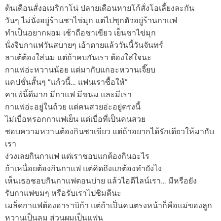
ต้นเดือนสั่งอเมริกาโน่ ปลายเดือนหายโก้สั่งโอเลี้ยงละกัน
วันๆ ไม่นั่งอยู่ร้านชาไข่มุก แต่ไปซุกตัวอยู่ร้านกาแฟ
ทำเป็นอยากผอม เช้าถือชาเขียว เย็นชาไข่มุก
นั่งจิบกาแฟวันสบายๆ เอ้าตายแล้ววันนี้วันจันทร์
ลาเต้ต้องใส่นม แต่ถ้าคบกันเรา ต้องใส่ใจนะ
กาแฟอ่ะหวานน้อย แต่มากับแกอะหวานเจี๊ยบ
แคปชั่นสั้นๆ “แก้วนี้… แฟนเราซื้อให้”
คาเฟ่นี้ดีมาก มีกาแฟ มีขนม และมีเรา
กาแฟอ่ะอยู่ในถ้วย แต่คนสวยอ่ะอยู่ตรงนี้
ไม่เบื่อหรอกกาแฟเย็น แต่เบื่อที่เป็นคนสวย
ชอบความหวานต้องกินชาเขียว แต่ถ้าอยากได้รักเดียวให้มากับ
เรา
ง่วงเลยกินกาแฟ แต่เราชอบแกต้องกินอะไร
ถ้าเหนื่อยต้องกินกาแฟ แต่คิดถึงแกต้องทำยังไง
เห็นเธอชอบกินกาแฟตอนบ่าย แล้วไอดีไลน์เรา… มีหรือยัง
รับกาแฟขมๆ หรือรับเราไปชิมดีนะ
เมล็ดกาแฟต้องอาราบิก้า แต่ถ้าเป็นคนตรงหน้าก็คือแม่ของลูก
หวานเป็นลม ส่วนผมเป็นแฟน