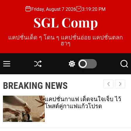
S
Friday, August 7 2026
3
:
19
:
21
PM
k
SGL Comp
i
p
t
แคปชั่นเด็ด ๆ โดน ๆ แคปชั่นอ่อย แคปชั่นตลก
o
ฮาๆ
c
o
n
M
S
S
S
t
e
h
w
e
e
n
u
i
a
BREAKING NEWS
u
ff
t
r
n
l
c
c
t
e
h
h
แคปชั่นกาแฟ เด็ดจนใจเจ็บ ไว้
c
โพสต์คู่กาแฟแก้วโปรด
o
l
o
r
m